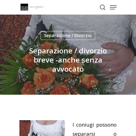
Menu
Skip
to
search
Close
main
Menu
content
Separazione / Divorzio
Separazione / divorzio
breve -anche senza
avvocato
I coniugi possono
separarsi o