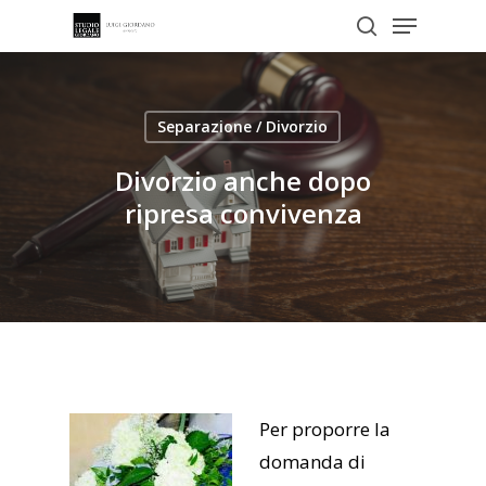
Menu
Skip
to
search
Close
main
Menu
content
Separazione / Divorzio
Divorzio anche dopo
ripresa convivenza
Per proporre la
domanda di