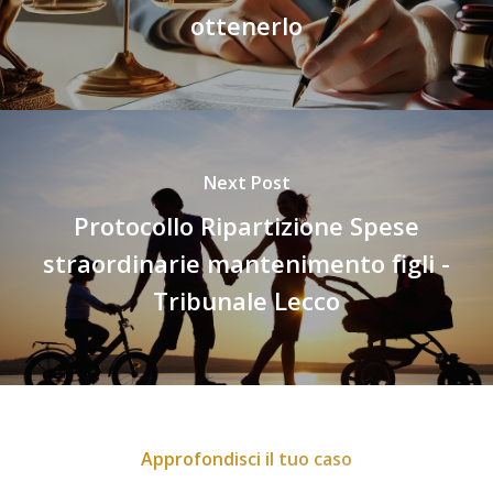
ottenerlo
Next Post
Protocollo Ripartizione Spese
straordinarie mantenimento figli -
Tribunale Lecco
Approfondisci il tuo caso