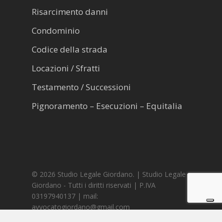
Risarcimento danni
Condominio
Codice della strada
Locazioni / Sfratti
Testamento / Successioni
Pignoramento – Esecuzioni – Equitalia
© 2026 Studio Legale Giordano. | Studio Legale
Giordano - Tutti i diritti riservati | P.IVA
03197940137 | mail:
avvocatogiordano@gmail.com