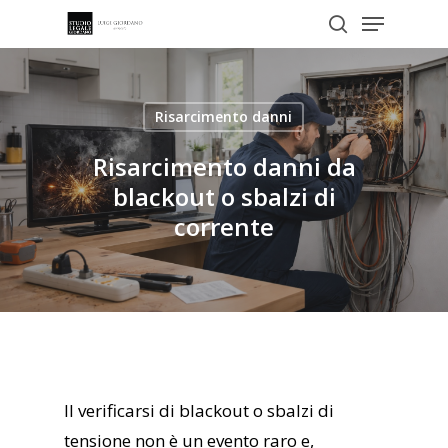
Menu
Skip
to
search
Close
main
Menu
content
Risarcimento danni
Risarcimento danni da
blackout o sbalzi di
corrente
Il verificarsi di blackout o sbalzi di
tensione non è un evento raro e,