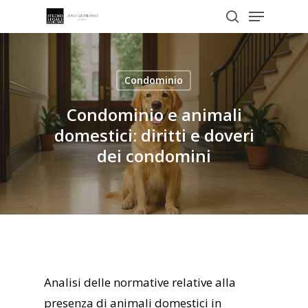
Menu
Skip
to
search
Close
main
Menu
content
Condominio
Condominio e animali
domestici: diritti e doveri
dei condomini
Analisi delle normative relative alla
presenza di animali domestici in